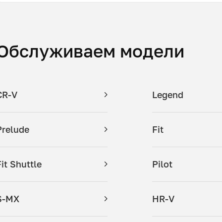
Обслуживаем модели
CR-V
Legend
Prelude
Fit
Fit Shuttle
Pilot
S-MX
HR-V