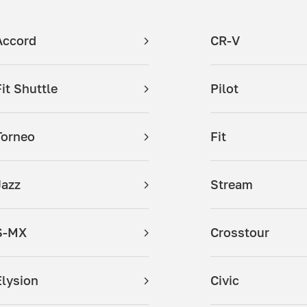
Accord
CR-V
Fit Shuttle
Pilot
Torneo
Fit
Jazz
Stream
S-MX
Crosstour
Elysion
Civic