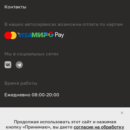
Контакты
В наших автосервисах возможна оплата по картам
Мы в социальных сетях
Время работы
Ежедневно 08:00-20:00
Правовая информация
Продолжая использовать этот сайт и нажимая
кнопку «Принимаю», вы даете
согласие на обработку
ООО "Оригинал-сервис". Все права защищены 2026