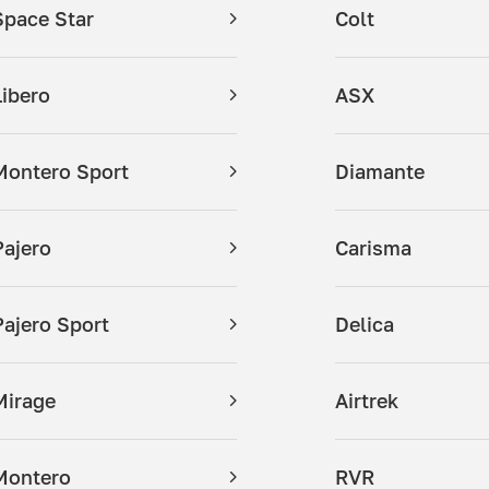
Space Star
Colt
Libero
ASX
Montero Sport
Diamante
Pajero
Carisma
Pajero Sport
Delica
Mirage
Airtrek
Montero
RVR