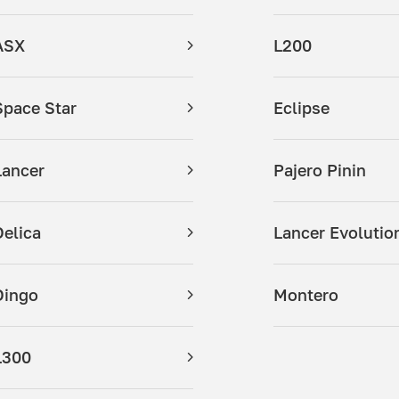
ASX
L200
Space Star
Eclipse
Lancer
Pajero Pinin
Delica
Lancer Evolutio
Dingo
Montero
L300