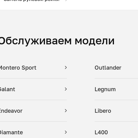
Обслуживаем модели
Montero Sport
Outlander
Galant
Legnum
Endeavor
Libero
Diamante
L400