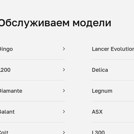
Обслуживаем модели
Dingo
Lancer Evolutio
L200
Delica
Diamante
Legnum
Galant
ASX
Colt
L300