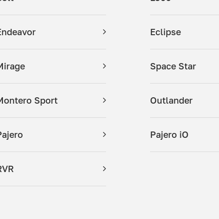
Endeavor
Eclipse
Mirage
Space Star
Montero Sport
Outlander
Pajero
Pajero iO
RVR