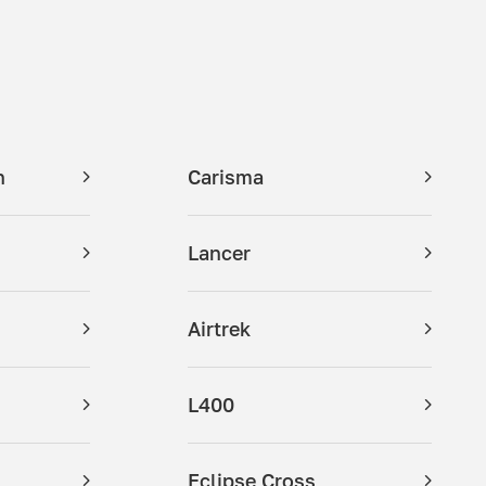
n
Carisma
Lancer
Airtrek
L400
Eclipse Cross