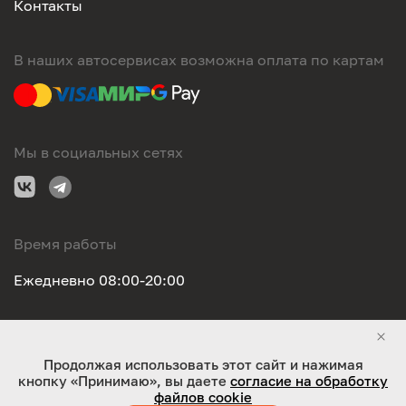
Контакты
В наших автосервисах возможна оплата по картам
Мы в социальных сетях
Время работы
Ежедневно 08:00-20:00
Правовая информация
Продолжая использовать этот сайт и нажимая
кнопку «Принимаю», вы даете
согласие на обработку
ООО "Оригинал-сервис". Все права защищены 2026
файлов cookie