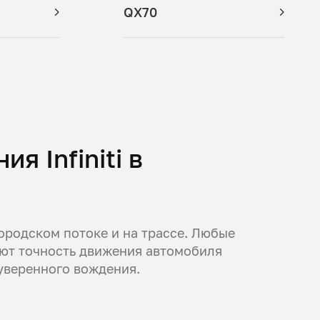
QX70
я Infiniti в
ородском потоке и на трассе. Любые
ают точность движения автомобиля
уверенного вождения.