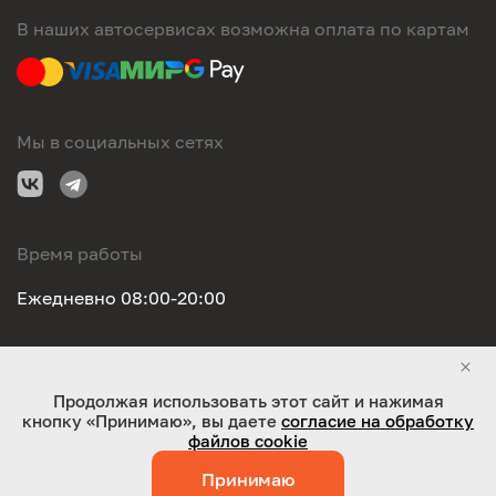
В наших автосервисах возможна оплата по картам
Мы в социальных сетях
Время работы
Ежедневно 08:00-20:00
Правовая информация
Продолжая использовать этот сайт и нажимая
кнопку «Принимаю», вы даете
согласие на обработку
ООО "Оригинал-сервис". Все права защищены 2026
файлов cookie
Принимаю
Работает на технологиях:
Jaky