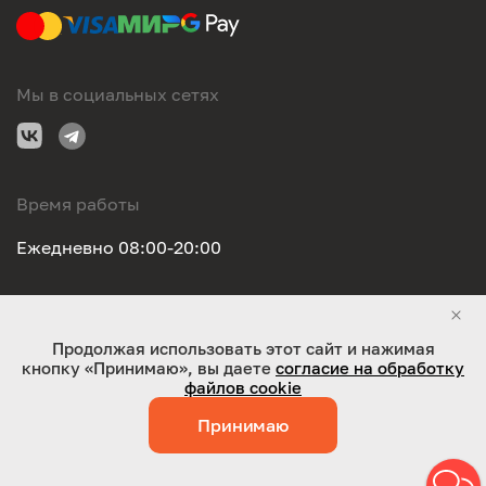
Мы в социальных сетях
Время работы
Ежедневно 08:00-20:00
Правовая информация
Продолжая использовать этот сайт и нажимая
кнопку «Принимаю», вы даете
согласие на обработку
ООО "Оригинал-сервис". Все права защищены 2026
файлов cookie
Принимаю
Работает на технологиях:
Jaky