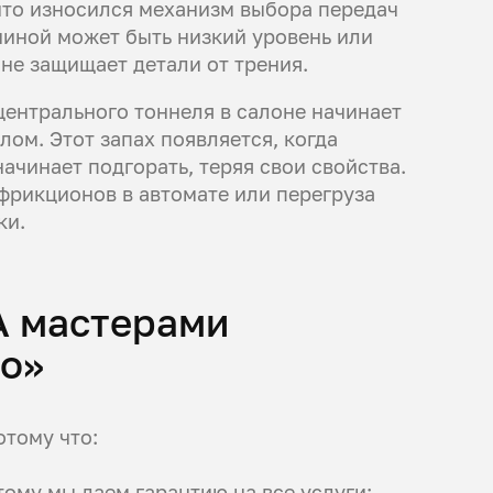
 что износился механизм выбора передач
иной может быть низкий уровень или
не защищает детали от трения.
центрального тоннеля в салоне начинает
ом. Этот запах появляется, когда
ачинает подгорать, теряя свои свойства.
 фрикционов в автомате или перегруза
ки.
A мастерами
то»
отому что:
тому мы даем гарантию на все услуги;