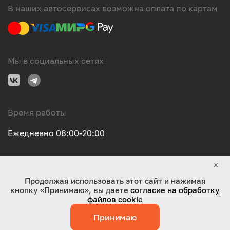
В наших автосервисах возможна оплата по картам
Мы в социальных сетях
Время работы
Ежедневно 08:00-20:00
Правовая информация
Продолжая использовать этот сайт и нажимая
кнопку «Принимаю», вы даете
согласие на обработку
ООО "Оригинал-сервис". Все права защищены 2026
файлов cookie
Принимаю
Работает на технологиях:
Jaky