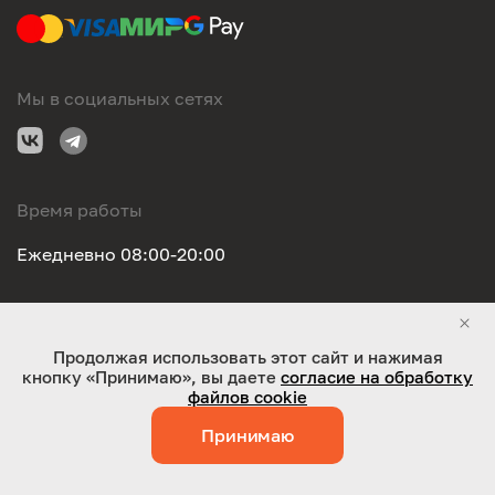
Мы в социальных сетях
Время работы
Ежедневно 08:00-20:00
Правовая информация
Продолжая использовать этот сайт и нажимая
кнопку «Принимаю», вы даете
согласие на обработку
ООО "Оригинал-сервис". Все права защищены 2026
файлов cookie
Принимаю
Работает на технологиях:
Jaky