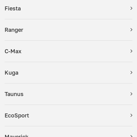
Fiesta
Ranger
C-Max
Kuga
Taunus
EcoSport
Maverick