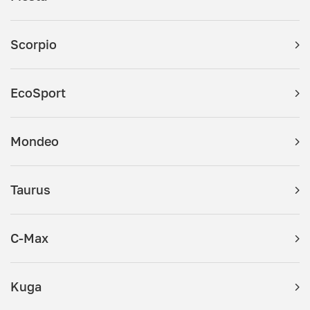
Scorpio
EcoSport
Mondeo
Taurus
C-Max
Kuga