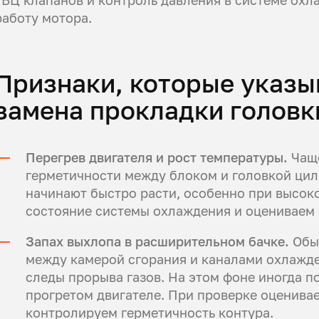
ГБЦ клапанов и контроль давления в системе ох
работу мотора.
Признаки, которые указы
замена прокладки головк
Перегрев двигателя и рост температуры.
Чаще
герметичности между блоком и головкой цил
начинают быстро расти, особенно при высок
состояние системы охлаждения и оцениваем 
Запах выхлопа в расширительном бачке.
Обыч
между камерой сгорания и каналами охлажде
следы прорыва газов. На этом фоне иногда п
прогретом двигателе. При проверке оценива
контролируем герметичность контура.