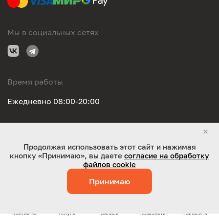
Мы в социальных сетях
Время работы
Ежедневно 08:00-20:00
Правовая информация
Продолжая использовать этот сайт и нажимая
кнопку «Принимаю», вы даете
согласие на обработку
ООО "Оригинал-сервис". Все права защищены 2026
файлов cookie
Принимаю
Работает на технологиях:
Jaky
Контакты
Услуги
Запись
Позвонить
Написать