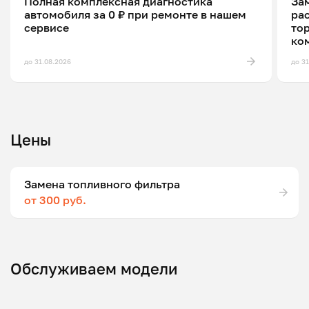
Полная комплексная диагностика
Зам
автомобиля за 0 ₽ при ремонте в нашем
ра
сервисе
то
ко
до 31.08.2026
до 3
Цены
Замена топливного фильтра
от 300 руб.
Обслуживаем модели