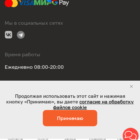
Мы в социальных сетях
Время работы
Ежедневно 08:00-20:00
Правовая информация
Продолжая использовать этот сайт и нажимая
кнопку «Принимаю», вы даете
согласие на обработку
ООО "Оригинал-сервис". Все права защищены 2026
файлов cookie
Принимаю
Работает на технологиях:
Jaky
Контакты
Услуги
Запись
Позвонить
Написать