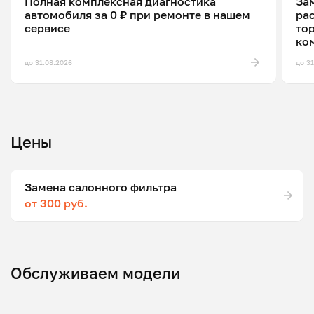
Полная комплексная диагностика
Зам
автомобиля за 0 ₽ при ремонте в нашем
ра
сервисе
то
ко
до 31.08.2026
до 3
Цены
Замена салонного фильтра
от 300 руб.
Обслуживаем модели