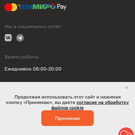
Мы в социальных сетях
Время работы
Ежедневно 08:00-20:00
Правовая информация
Продолжая использовать этот сайт и нажимая
кнопку «Принимаю», вы даете
согласие на обработку
ООО "Оригинал-сервис". Все права защищены 2026
файлов cookie
Принимаю
Работает на технологиях:
Jaky