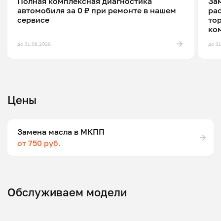
Полная комплексная диагностика
Зам
автомобиля за 0 ₽ при ремонте в нашем
ра
сервисе
то
ко
до 31.08.2026
до 3
Цены
Замена масла в МКПП
от 750 руб.
Обслуживаем модели