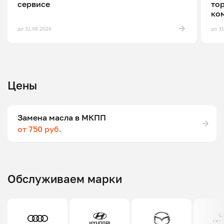
сервисе
то
ко
до 31.08.2026
до 3
Цены
Замена масла в МКПП
от 750 руб.
Обслуживаем марки