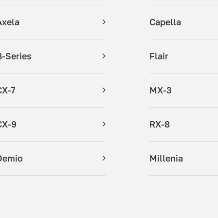
Axela
Capella
B-Series
Flair
CX-7
MX-3
CX-9
RX-8
Demio
Millenia