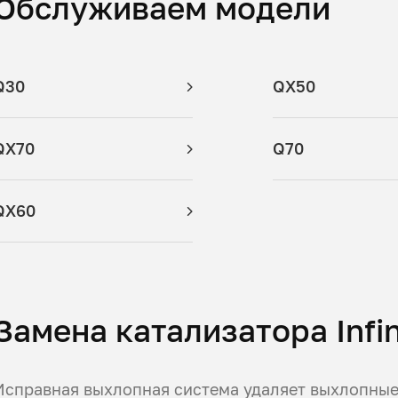
Обслуживаем модели
Q30
QX50
QX70
Q70
QX60
Замена катализатора Infin
Исправная выхлопная система удаляет выхлопные 