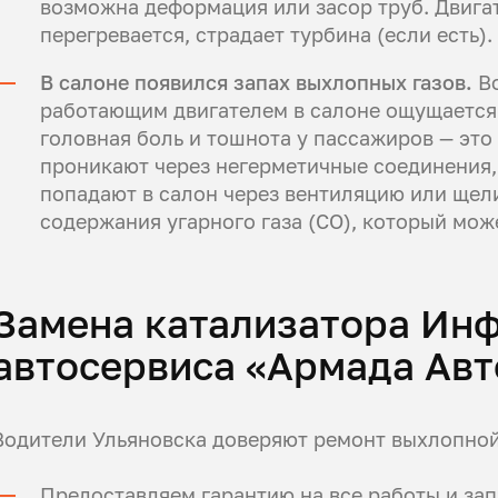
возможна деформация или засор труб. Двига
перегревается, страдает турбина (если есть).
В салоне появился запах выхлопных газов.
В
работающим двигателем в салоне ощущается
головная боль и тошнота у пассажиров — это
проникают через негерметичные соединения, 
попадают в салон через вентиляцию или щели
содержания угарного газа (CO), который мож
Замена катализатора Ин
автосервиса «Армада Авт
Водители Ульяновска доверяют ремонт выхлопно
Предоставляем гарантию на все работы и зап