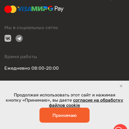
Мы в социальных сетях
Время работы
Ежедневно 08:00-20:00
Правовая информация
Продолжая использовать этот сайт и нажимая
кнопку «Принимаю», вы даете
согласие на обработку
ООО "Оригинал-сервис". Все права защищены 2026
файлов cookie
Принимаю
Работает на технологиях:
Jaky