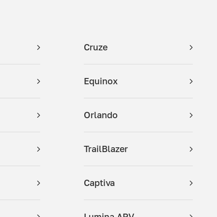
Cruze
Equinox
Orlando
TrailBlazer
Captiva
Lumina APV