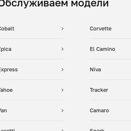
Обслуживаем модели
Cobalt
Corvette
Epica
El Camino
Express
Niva
Tahoe
Tracker
Van
Camaro
Lacetti
Spark