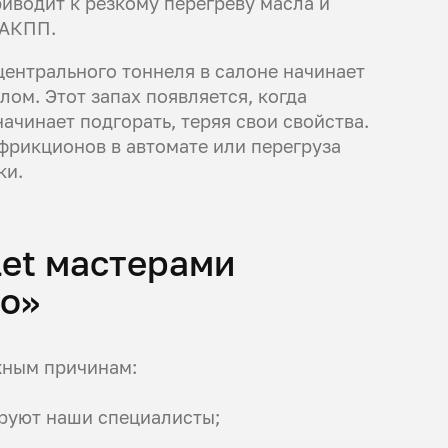
иводит к резкому перегреву масла и
 АКПП.
центрального тоннеля в салоне начинает
ом. Этот запах появляется, когда
ачинает подгорать, теряя свои свойства.
 фрикционов в автомате или перегруза
ки.
let мастерами
то»
жным причинам:
ируют наши специалисты;