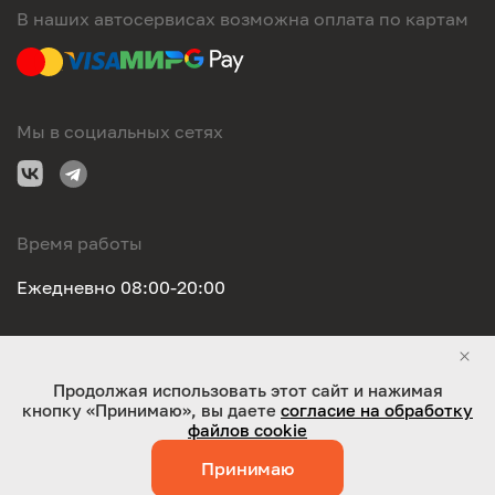
В наших автосервисах возможна оплата по картам
Мы в социальных сетях
Время работы
Ежедневно 08:00-20:00
Правовая информация
Продолжая использовать этот сайт и нажимая
кнопку «Принимаю», вы даете
согласие на обработку
ООО "Оригинал-сервис". Все права защищены 2026
файлов cookie
Принимаю
Работает на технологиях:
Jaky