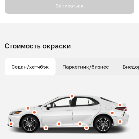
Записаться
Стоимость окраски
Седан/хетчбэк
Паркетник/бизнес
Внедо