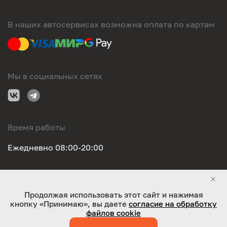
В наших автосервисах возможна оплата по картам
Мы в социальных сетях
Время работы
Ежедневно 08:00-20:00
Правовая информация
Продолжая использовать этот сайт и нажимая
кнопку «Принимаю», вы даете
согласие на обработку
ООО "Оригинал-сервис". Все права защищены 2026
файлов cookie