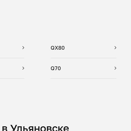
QX80
Q70
i в Ульяновске