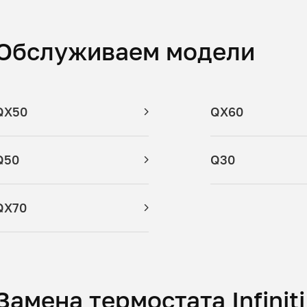
Обслуживаем модели
QX50
QX60
Q50
Q30
QX70
Замена термостата Infinit