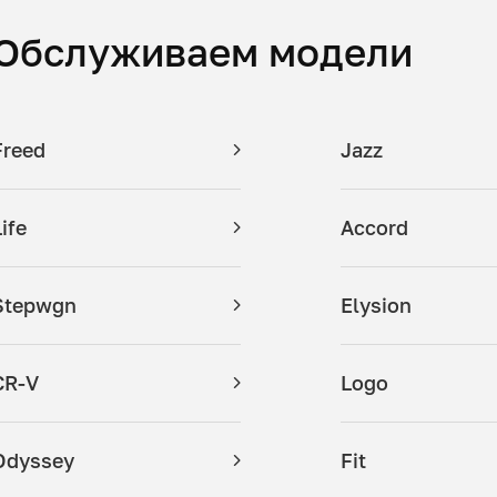
Обслуживаем модели
Freed
Jazz
ife
Accord
Stepwgn
Elysion
CR-V
Logo
Odyssey
Fit