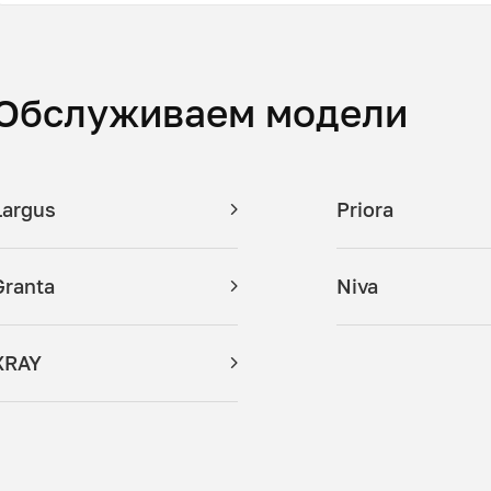
Обслуживаем модели
Largus
Priora
Granta
Niva
XRAY