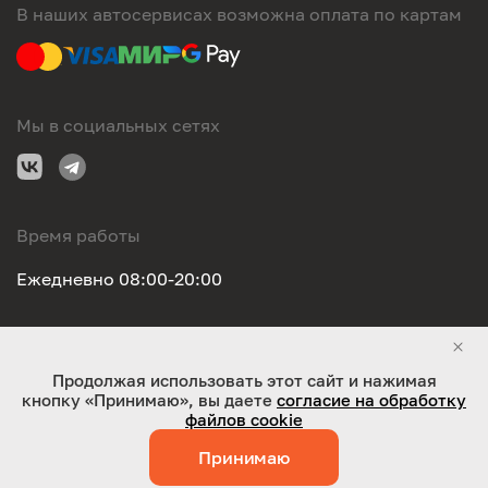
В наших автосервисах возможна оплата по картам
Мы в социальных сетях
Время работы
Ежедневно 08:00-20:00
Правовая информация
Продолжая использовать этот сайт и нажимая
кнопку «Принимаю», вы даете
согласие на обработку
ООО "Оригинал-сервис". Все права защищены 2026
файлов cookie
Принимаю
Работает на технологиях:
Jaky