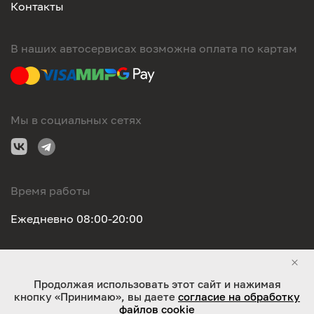
Контакты
В наших автосервисах возможна оплата по картам
Мы в социальных сетях
Время работы
Ежедневно 08:00-20:00
Правовая информация
Продолжая использовать этот сайт и нажимая
кнопку «Принимаю», вы даете
согласие на обработку
ООО "Оригинал-сервис". Все права защищены 2026
файлов cookie