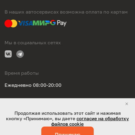
В наших автосервисах возможна оплата по картам
Мы в социальных сетях
Время работы
Ежедневно 08:00-20:00
Правовая информация
Продолжая использовать этот сайт и нажимая
кнопку «Принимаю», вы даете
согласие на обработку
ООО "Оригинал-сервис". Все права защищены 2026
файлов cookie
Принимаю