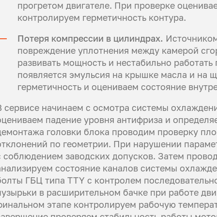
прогретом двигателе. При проверке оценива
контролируем герметичность контура.
Потеря компрессии в цилиндрах.
Источником
повреждение уплотнения между камерой сгор
развивать мощность и нестабильно работать 
появляется эмульсия на крышке масла и на 
герметичность и оцениваем состояние внутр
В сервисе начинаем с осмотра системы охлаждени
оцениваем падение уровня антифриза и определяе
демонтажа головки блока проводим проверку пло
отклонений по геометрии. При нарушении парам
с соблюдением заводских допусков. Затем прово
анализируем состояние каналов системы охлажде
болты ГБЦ типа TTY с контролем последовательн
пузырьки в расширительном бачке при работе дви
финальном этапе контролируем рабочую температу
завершение проверяем стабильность работы мото