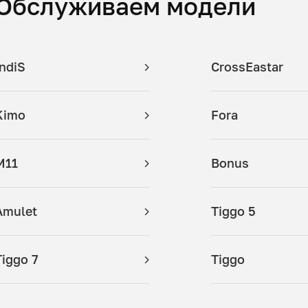
Обслуживаем модели
IndiS
CrossEastar
Kimo
Fora
M11
Bonus
Amulet
Tiggo 5
Tiggo 7
Tiggo