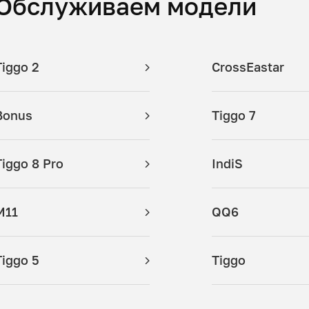
Обслуживаем модели
Tiggo 2
CrossEastar
Bonus
Tiggo 7
Tiggo 8 Pro
IndiS
M11
QQ6
Tiggo 5
Tiggo