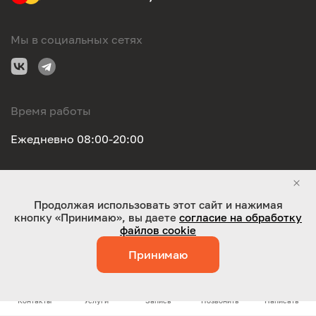
Мы в социальных сетях
Время работы
Ежедневно 08:00-20:00
Правовая информация
Продолжая использовать этот сайт и нажимая
кнопку «Принимаю», вы даете
согласие на обработку
ООО "Оригинал-сервис". Все права защищены 2026
файлов cookie
Принимаю
Работает на технологиях:
Jaky
Контакты
Услуги
Запись
Позвонить
Написать