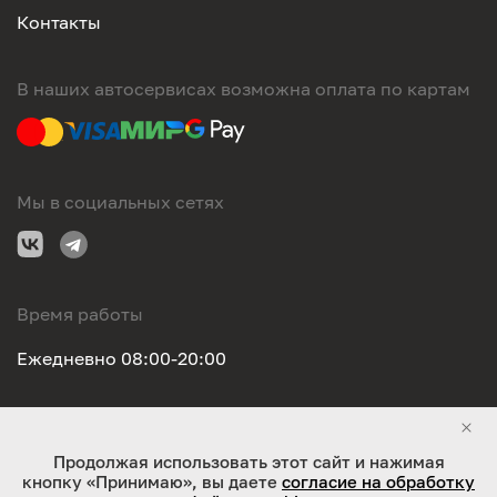
Контакты
В наших автосервисах возможна оплата по картам
Мы в социальных сетях
Время работы
Ежедневно 08:00-20:00
Правовая информация
Продолжая использовать этот сайт и нажимая
кнопку «Принимаю», вы даете
согласие на обработку
ООО "Оригинал-сервис". Все права защищены 2026