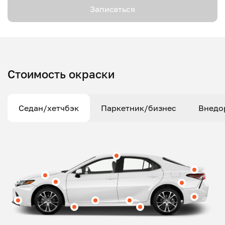
Записаться
Стоимость окраски
Седан/хетчбэк
Паркетник/бизнес
Внедо