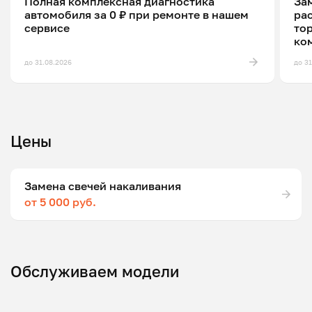
Полная комплексная диагностика
Зам
автомобиля за 0 ₽ при ремонте в нашем
ра
сервисе
то
ко
до 31.08.2026
до 3
Цены
Замена свечей накаливания
от 5 000 руб.
Обслуживаем модели