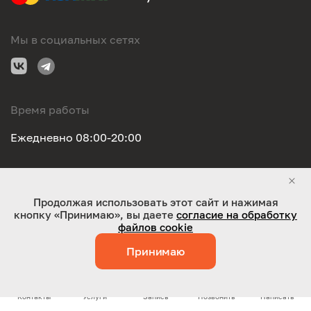
Мы в социальных сетях
Время работы
Ежедневно 08:00-20:00
Правовая информация
Продолжая использовать этот сайт и нажимая
кнопку «Принимаю», вы даете
согласие на обработку
ООО "Оригинал-сервис". Все права защищены 2026
файлов cookie
Принимаю
Работает на технологиях:
Jaky
Контакты
Услуги
Запись
Позвонить
Написать