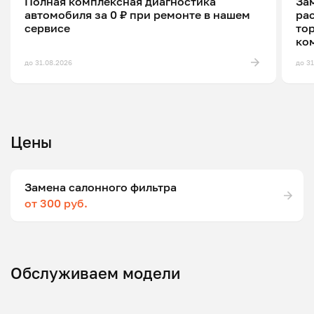
Полная комплексная диагностика
Зам
автомобиля за 0 ₽ при ремонте в нашем
ра
сервисе
то
ко
до 31.08.2026
до 3
Цены
Замена салонного фильтра
от 300 руб.
Обслуживаем модели