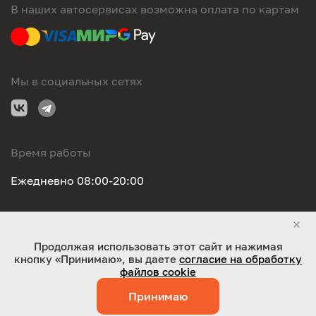
В наших автосервисах возможна оплата по картам
Мы в социальных сетях
Время работы
Ежедневно 08:00-20:00
Правовая информация
Продолжая использовать этот сайт и нажимая
кнопку «Принимаю», вы даете
согласие на обработку
ООО "Оригинал-сервис". Все права защищены 2026
файлов cookie
Принимаю
Работает на технологиях:
Jaky