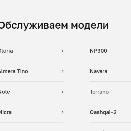
Обслуживаем модели
Gloria
NP300
Almera Tino
Navara
Note
Terrano
Micra
Qashqai+2