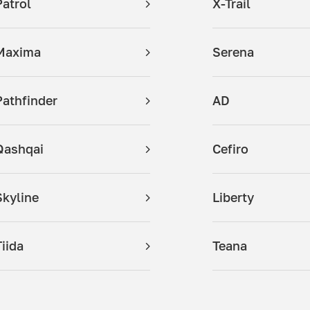
Patrol
X-Trail
Maxima
Serena
Pathfinder
AD
Qashqai
Cefiro
Skyline
Liberty
Tiida
Teana