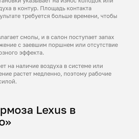
ановки указывает на износ колодок или
духа в контур. Площадь контакта
зультате требуется больше времени, чтобы
лагает смолы, и в салон поступает запах
жение с заевшим поршнем или отсутствие
озного эффекта.
т на наличие воздуха в системе или
ение растет медленно, поэтому рабочие
силой.
рмоза Lexus в
то»