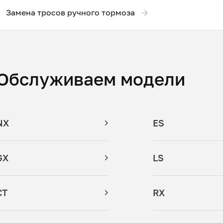
Замена тросов ручного тормоза
Обслуживаем модели
NX
ES
GX
LS
CT
RX