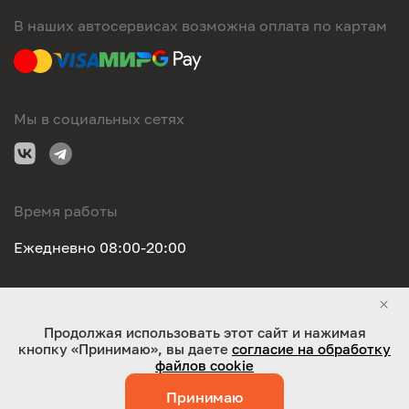
В наших автосервисах возможна оплата по картам
Мы в социальных сетях
Время работы
Ежедневно 08:00-20:00
Правовая информация
Продолжая использовать этот сайт и нажимая
кнопку «Принимаю», вы даете
согласие на обработку
ООО "Оригинал-сервис". Все права защищены 2026
файлов cookie
Принимаю
Работает на технологиях:
Jaky