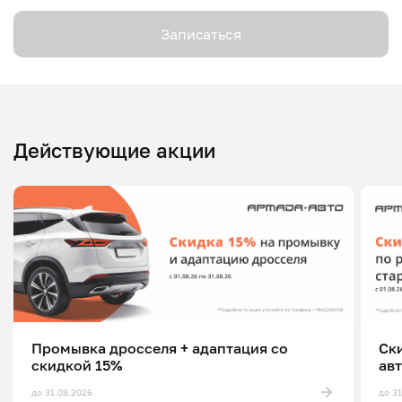
Записаться
Действующие акции
Промывка дросселя + адаптация со
Ск
скидкой 15%
ав
до 31.08.2026
до 3