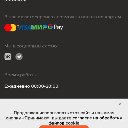
В наших автосервисах возможна оплата по картам
Мы в социальных сетях
Время работы
Ежедневно 08:00-20:00
Правовая информация
Продолжая использовать этот сайт и нажимая
кнопку «Принимаю», вы даете
согласие на обработку
ООО "Оригинал-сервис". Все права защищены 2026
файлов cookie