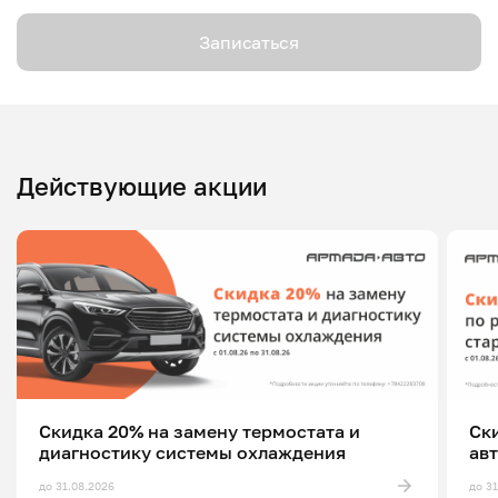
Записаться
Действующие акции
Скидка 20% на замену термостата и
Ск
диагностику системы охлаждения
ав
до 31.08.2026
до 3