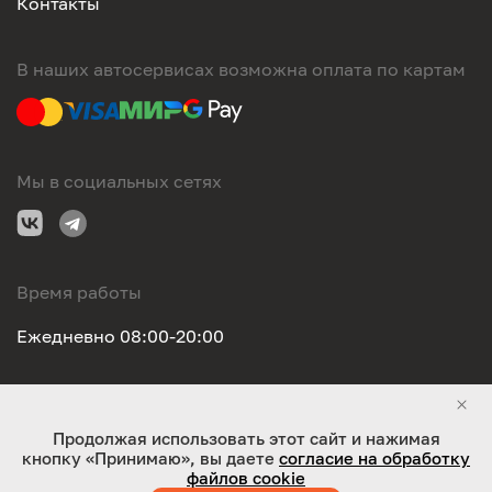
Контакты
В наших автосервисах возможна оплата по картам
Мы в социальных сетях
Время работы
Ежедневно 08:00-20:00
Правовая информация
Продолжая использовать этот сайт и нажимая
кнопку «Принимаю», вы даете
согласие на обработку
ООО "Оригинал-сервис". Все права защищены 2026
файлов cookie