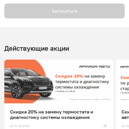
Записаться
Действующие акции
Скидка 20% на замену термостата и
Ск
диагностику системы охлаждения
ав
до 31.08.2026
до 3