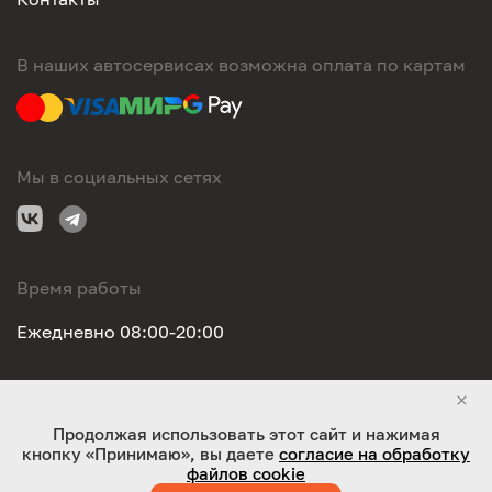
В наших автосервисах возможна оплата по картам
Мы в социальных сетях
Время работы
Ежедневно 08:00-20:00
Правовая информация
Продолжая использовать этот сайт и нажимая
кнопку «Принимаю», вы даете
согласие на обработку
ООО "Оригинал-сервис". Все права защищены 2026
файлов cookie